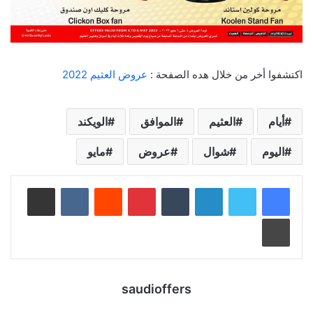
اكتشفوا أخر من خلال هده الصفحة :
عروض العثيم 2022
أيام
العثيم
الموافق
الويكند
اليوم
شوال
عروض
مايو
لينكدإن
‏Tumblr
بينتيريست
‏Reddit
‏VKontakte
مشاركة عبر البريد
طباعة
saudioffers