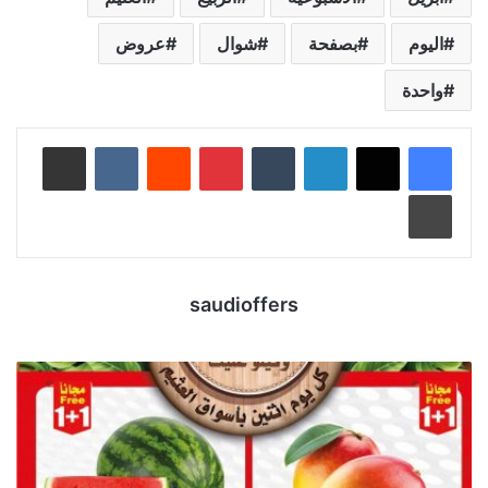
اليوم
بصفحة
شوال
عروض
واحدة
لينكدإن
‏Tumblr
بينتيريست
‏Reddit
‏VKontakte
مشاركة عبر البريد
طباعة
saudioffers