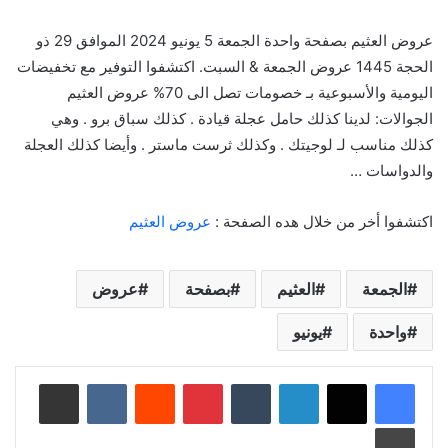
عروض العثيم بصفحة واحدة الجمعة 5 يونيو 2024 الموافق 29 ذو
الحجة 1445 عروض الجمعة & السبت. اكتشفوا التوفير مع تخفيضات
اليومية والأسبوعية بـ خصومات تصل الى 70% عروض العثيم
الجوالات: لدينا كذلك حامل عجلة قيادة . كذلك سباق برو . وهي
كذلك مناسب لـ لوجيتك . وكذلك ثرست ماستر . وأيضا كذلك العجلة
والدواسات …
اكتشفوا أخر من خلال هده الصفحة :
عروض العثيم
الجمعة
العثيم
بصفحة
عروض
واحدة
يونيو
لينكدإن
‏Tumblr
بينتيريست
‏Reddit
‏VKontakte
مشاركة عبر البريد
طباعة