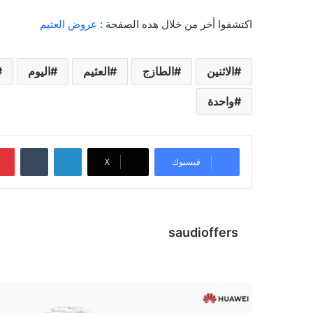
اكتشفوا أخر من خلال هده الصفحة :
عروض العثيم
الاثنين
الطازج
العثيم
اليوم
واحدة
لينكدإن
‏Tumblr
فيسبوك
X
saudioffers