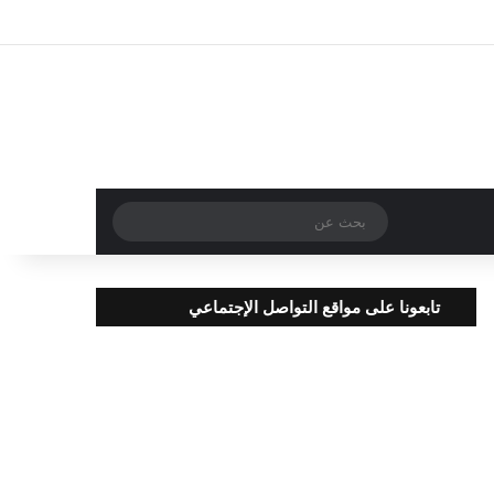
تسجيل الدخول
مقال عشوائي
إضافة عمود جا
بحث
عن
تابعونا على مواقع التواصل الإجتماعي