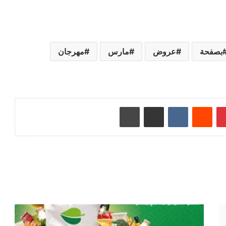
بصفحة
عروض
مارس
مهرجان
بينتيريست
‏Reddit
‏VKontakte
مشاركة عبر البريد
طباعة