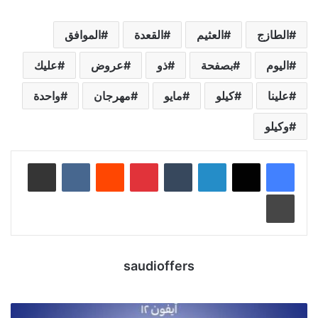
الطازج
العثيم
القعدة
الموافق
اليوم
بصفحة
ذو
عروض
عليك
علينا
كيلو
مايو
مهرجان
واحدة
وكيلو
لينكدإن
‏Tumblr
بينتيريست
‏Reddit
‏VKontakte
مشاركة عبر البريد
طباعة
saudioffers