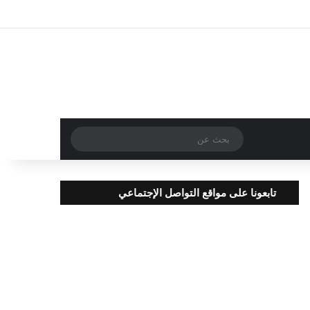
تسجيل الدخول
مقال عشوائي
إضافة عمود جا
بحث
عن
تابعونا على مواقع التواصل الإجتماعي