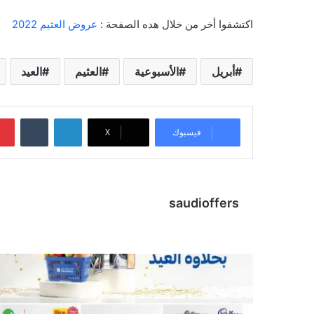
اكتشفوا أخر من خلال هده الصفحة :
عروض العثيم 2022
أبريل
الأسبوعية
العثيم
العيد
لينكدإن
‏Tumblr
فيسبوك
X
saudioffers