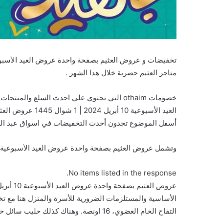
متاجر العثيم حصرية خلال هدا الشهر .
خصومات othaim التي تحتوي علي احدث السلع وا
العيد الأسبوعية 0
أسفل الموضوع تجدون أحدث التخفيضات في اسواق عبد الله 
وتشمل عروض العثيم بصفحة واحدة عروض العيد الأسبوعية 10 أبريل 2024 | 1 شوال 1445 على السلع والمنتجات التالية 
No items listed in the response.
الأساسية والمستلزمات الضرورية للأسرة والمنزل هنا مع تخ
التفاح الخام العضوي، 16 اونصة. وهناك كذلك حليب سائل خالي من اللاكتوز وغير هرموني من كويتا – 1 لتر، …