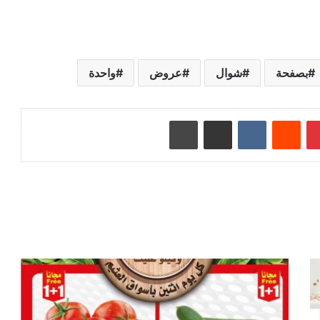
بصفحة
شوال
عروض
واحدة
بينتيريست
‏Reddit
‏VKontakte
مشاركة عبر البريد
طباعة