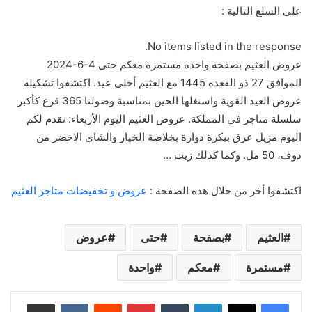
على السلع التالية :
No items listed in the response.
عروض العثيم بصفحة واحدة مستمرة معكم حتى 4-6-2024
الموافق 27 ذو القعدة 1445 مع العثيم أحلى عيد. اكتشفوا تشكيلة
عروض العيد القوية واستغلها الحين بمناسبة وصولنا 365 فرع كأكبر
سلسلة متاجر في المملكة. عروض العثيم اليوم الأربعاء: نقدم لكم
اليوم مزيل عرق ببكرة دوارة بخلاصة الخيار والشاي الاخضر من
دوف، 50 مل. وكما كذلك زيت …
اكتشفوا أخر من خلال هده الصفحة :
عروض و تخفيضات متاجر العثيم
العثيم
بصفحة
حتى
عروض
مستمرة
معكم
واحدة
لينكدإن
‏Tumblr
بينتيريست
‏Reddit
‏VKontakte
مشاركة عبر البريد