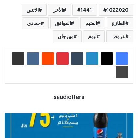
1022020
1441
الأخر
الاثنين
الطازج
العثيم
الموافق
جمادى
عروض
ليوم
مهرجان
لينكدإن
‏Tumblr
بينتيريست
‏Reddit
‏VKontakte
مشاركة عبر البريد
طباعة
saudioffers