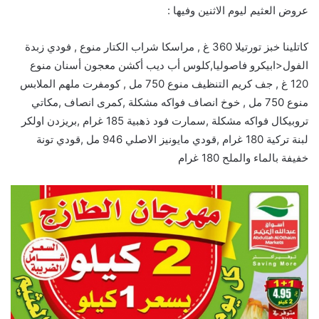
عروض العثيم ليوم الاثنين وفيها :
كاتلينا خبز تورتيلا 360 غ , مراسكا شراب الكتار منوع , فودي زبدة
الفول<ابيكرو فاصوليا,كلوس أب ديب أكشن معجون أسنان منوع
120 غ , جف كريم التنظيف منوع 750 مل , كومفرت ملهم الملابس
منوع 750 مل , خوخ انصاف فواكه مشكلة ,كمرى انصاف ,مكاتي
تروبيكال فواكه مشكلة ,سمارت فود ذهبية 185 غرام ,بريزدن اولكر
لبنة تركية 180 غرام ,قودي مايونيز الاصلي 946 مل ,قودي تونة
خفيفة بالماء والملح 180 غرام