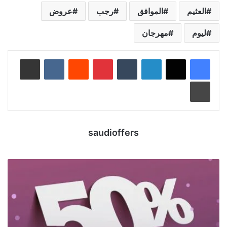
العثيم
الموافق
رجب
عروض
ليوم
مهرجان
لينكدإن
‏Tumblr
بينتيريست
‏Reddit
‏VKontakte
مشاركة عبر البريد
طباعة
saudioffers