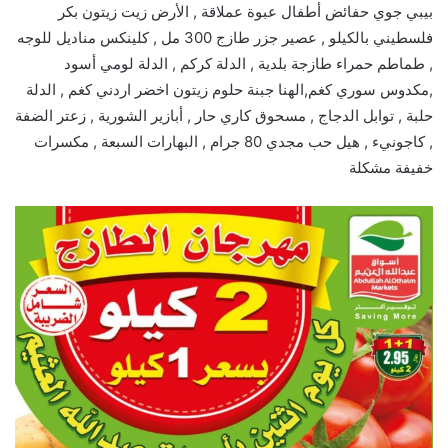
بيبي جوي حفائض أطفال عبوة عملاقة , الأرض زيت زيتون بكر
فلسطيني بالكيلو , عصير جزر طازج 300 مل , كلينكس مناديل للوجه
, طماطم حمراء طازجة بلدية , الدلة كركم , الدلة لومي أسود
,مكدوس سوري كغم,الهنا جبنة حلوم زيتون اخضر اردني كغم , الدلة
حلبة , توابل الدجاج , مسحوق كاري حار , أبازير الشورية , زعتر الضفة
, كاجونيء , هيل حب مجدي 80 جرام , البهارات السبعة , مكسرات
خفيفة مشكلة