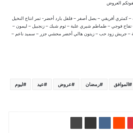
تفوتكم العروض
 – كمثري أفريقي – بصل أصفر – فلفل بارد أخضر- تمر انتاج النخيل
فاح فوجي – طماطم شيري علبة – ثوم شبك – زنجبيل – ليمون –
بركة – جريش زود حب – زيتون هالي أخضر محشي جزر – سميد ناعم –
الموافق
رمضان
عروض
عيد
ليوم
بينتيريست
‏Reddit
‏VKontakte
مشاركة عبر البريد
طباعة