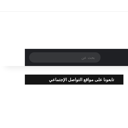
تسجيل الدخول
مقال عشوائي
إضافة عمود جا
بحث
عن
تابعونا على مواقع التواصل الإجتماعي