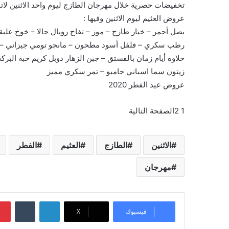
تخفيضات حصرية خلال مهرجان الطازج ليوم واحد الاثنين لا
عروض العثيم ليوم الاثنين وفيها :
بصل أحمر – خيار طازج – موز – تفاح رويال جالا – خوخ علبة
رطب سكري – فلفل أسود مطحون – مانجو تومي جيزاني – ت
حلاوة أيام زمان بالفستق – جبن الزهار دوبل كريم حبة ال
زيتون سما اسباني جامبو – تمر سكري مميز
عروض عيد الفطر 2020
1 2الصفحة التالية
الاثنين
الطازج
العثيم
الفطر
مهرجان
لينكدإن
‏Tumblr
فيسبوك
X