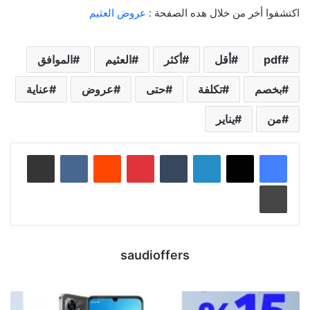
اكتشفوا أخر من خلال هده الصفحة :
عروض العثيم
pdf
أقل
أكثر
العثيم
الموافق
بخصم
تكلفة
حتى
عروض
عناية
من
يناير
لينكدإن
‏Tumblr
بينتيريست
‏Reddit
‏VKontakte
مشاركة عبر البريد
طباعة
saudioffers