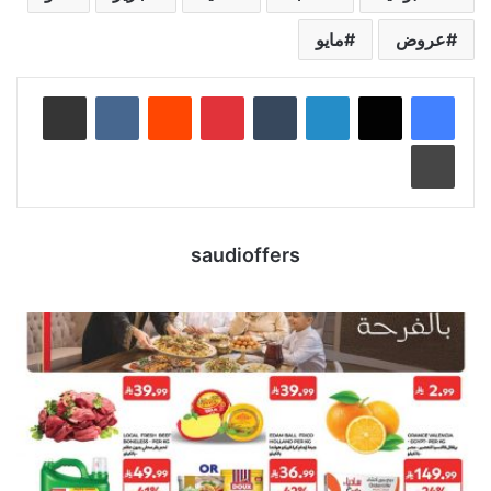
عروض
مايو
لينكدإن
‏Tumblr
بينتيريست
‏Reddit
‏VKontakte
مشاركة عبر البريد
طباعة
saudioffers