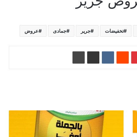
عروض جرير
تخفيضات
جرير
جمادى
عروض
بينتيريست
‏Reddit
‏VKontakte
مشاركة عبر البريد
طباعة