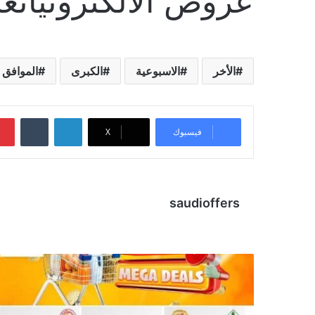
عروض الالكترونيات
الأخر
الاسبوعية
الكبرى
الموافق
لينكدإن
‏Tumblr
فيسبوك
X
saudioffers