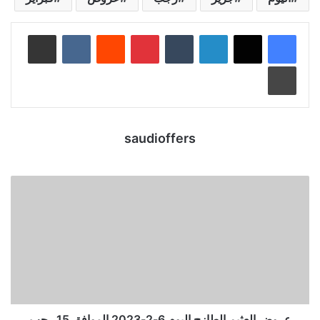
لينكدإن
‏Tumblr
بينتيريست
‏Reddit
‏VKontakte
مشاركة عبر البريد
طباعة
saudioffers
عروض العثيم الطازج اليوم 6-2-2023 الموافق 15 رجب