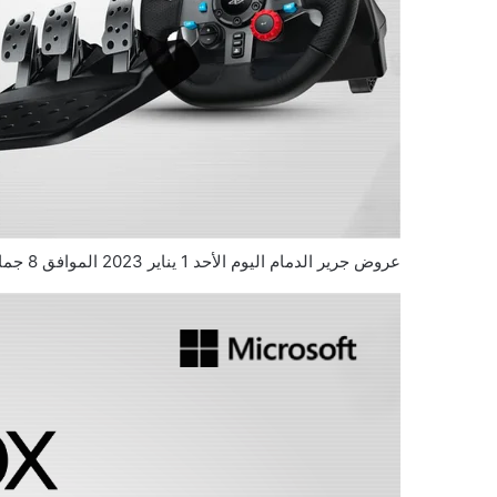
عروض جرير الدمام اليوم الأحد 1 يناير 2023 الموافق 8 جمادى الثاني 1444 عروض نهاية العام 6