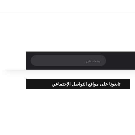
تسجيل الدخول
مقال عشوائي
إضافة عمود جا
بحث
عن
تابعونا على مواقع التواصل الإجتماعي