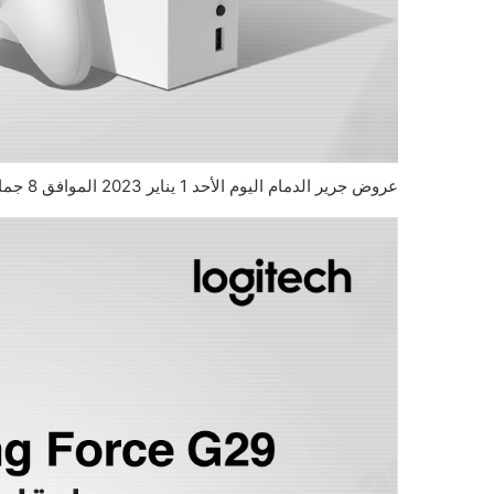
عروض جرير الدمام اليوم الأحد 1 يناير 2023 الموافق 8 جمادى الثاني 1444 عروض نهاية العام 7