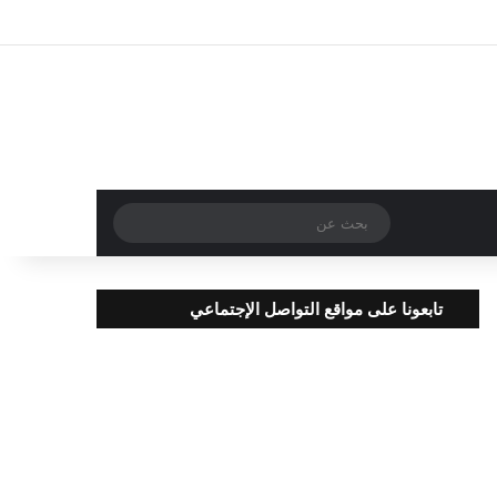
تسجيل الدخول
مقال عشوائي
إضافة عمود جا
بحث
عن
تابعونا على مواقع التواصل الإجتماعي