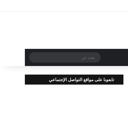
تسجيل الدخول
مقال عشوائي
إضافة عمود جا
بحث
عن
تابعونا على مواقع التواصل الإجتماعي