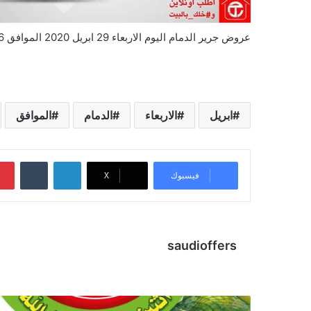
عروض جرير الدمام اليوم الاربعاء 29 ابريل 2020 الموافق 6 رمضان 1441 عروض رمضان 3
ابريل
الاربعاء
الدمام
الموافق
لينكدإن
‏Tumblr
فيسبوك
X
saudioffers