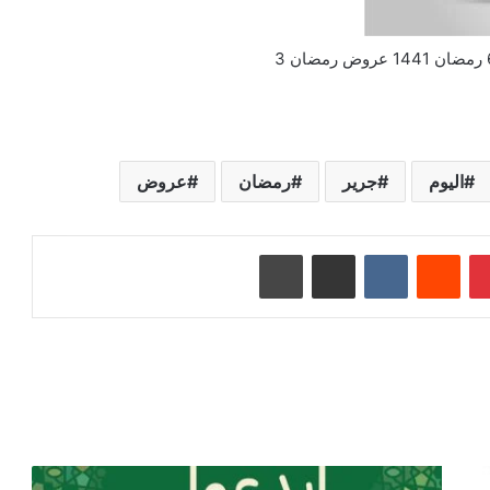
اليوم
جرير
رمضان
عروض
بينتيريست
‏Reddit
‏VKontakte
مشاركة عبر البريد
طباعة