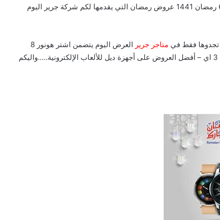
اليوم الاربعاء 29 ابريل 2020 الموافق 6 رمضان 1441 عروض رمضان التي يقدمها لكم شركة جرير اليوم
ع تجدوها فقط في
متاجر جرير
العرض اليوم يتضمن اشتر هونور 8
اكس واحصل على خصم 12% – خصم 29% على هواوي نوفا 3 اي – أفضل العروض على أجهزة ديل للألعاب الإلكترونية…..واليكم