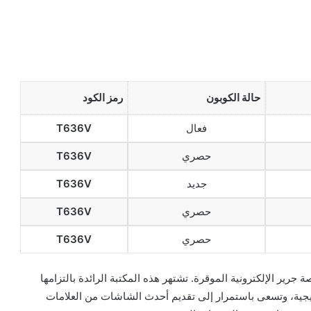
حالة الكوبون
رمز الكود
فعال
T636V
حصري
T636V
جديد
T636V
حصري
T636V
حصري
T636V
رير الإلكترونية الموقرة. تشتهر هذه المكتبة الرائدة بالتزامها
جية، وتسعى باستمرار إلى تقديم أحدث الشاشات من العلامات