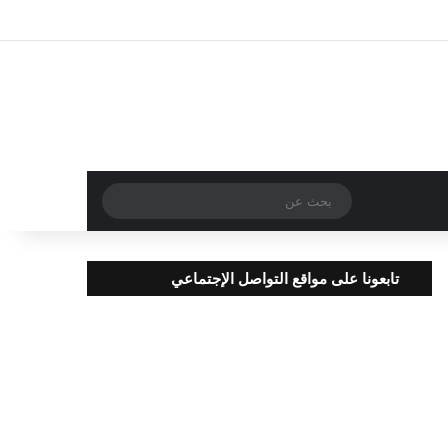
تسجيل الدخول
مقال عشوائي
إضافة عمود جا
بحث
عن
تابعونا على مواقع التواصل الإجتماعي