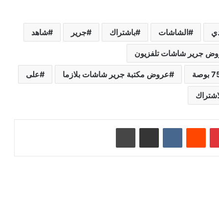
ي
الشاشات
باشتراك
جرير
شاهد
ض جرير شاشات تلفزيون
عروض مكتبة جرير شاشات بلازما
على
اشتراك
بينتيريست
‏Reddit
‏VKontakte
مشاركة عبر البريد
طباعة