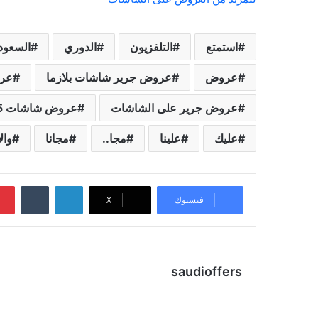
استمتع
التلفزيون
الدوري
السعود
عروض
عروض جرير شاشات بلازما
عرو
عروض جرير على الشاشات
عروض شاشات 75 بوصة
عليك
علينا
مجا..
مجانا
وال
لينكدإن
‏Tumblr
فيسبوك
X
saudioffers