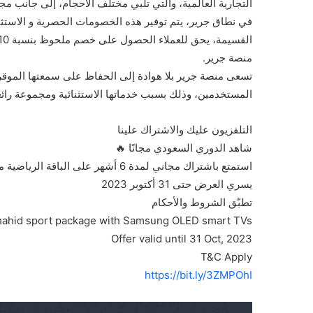
التجارية العالمية، والتي تلبي مختلف الأحجام، إلى جانب م
في نطاق جرير، يتم توفير هذه الخصومات الحصرية و الاستثن
منصة جرير.
تسعى منصة جرير بلا هوادة إلى الحفاظ على سمعتها الموقرة
المستخدمين، وذلك بسبب خدماتها الاستثنائية ومجموعة رائعة
التلفزيون عليك والاشتراك علينا
شاهد الدوري السعودي مجانًا 🔥
استمتع باشتراك مجاني لمدة 6 أشهر على الباقة الرياضية من شاهد عند شرائك تلفزيون ذكي OLED من سامسونج
يسري العرض حتى 31 أكتوبر 2023
تطبّق الشروط والأحكام
hahid sport package with Samsung OLED smart TVs
Offer valid until 31 Oct, 2023
T&C Apply
https://bit.ly/3ZMPOhI