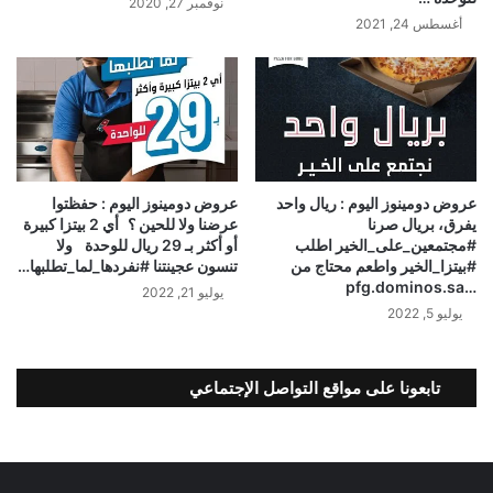
نوفمبر 27, 2020
أغسطس 24, 2021
عروض دومينوز اليوم : ريال واحد
عروض دومينوز اليوم : حفظتوا
يفرق، بريال صرنا
عرضنا ولا للحين ؟ أي 2 بيتزا كبيرة
#مجتمعين_على_الخير اطلب
أو أكثر بـ 29 ريال للوحدة ولا
⁧#بيتزا_الخير⁩ واطعم محتاج من
تنسون عجينتنا ‫#نفردها_لما_تطلبها‬…
يوليو 21, 2022
يوليو 5, 2022
تابعونا على مواقع التواصل الإجتماعي