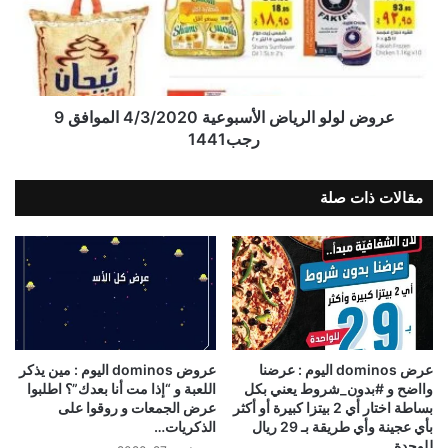
عروض لولو الرياض الأسبوعية 4/3/2020 الموافق 9
رجب1441
مقالات ذات صلة
عرض dominos اليوم : عرضنا
عروض dominos اليوم : مين يذكر
وااضح و #بدون_شروط‬⁩ يعني بكل
اللعبة و “إذا مت أنا بعدك”؟ اطلبوا
بساطة اختار أي 2 بيتزا كبيرة أو أكثر
عرض الجمعات و روقوا على
بأي عجينة وأي طريقة ‏بـ 29 ريال
الذكريات…
للوحدة …