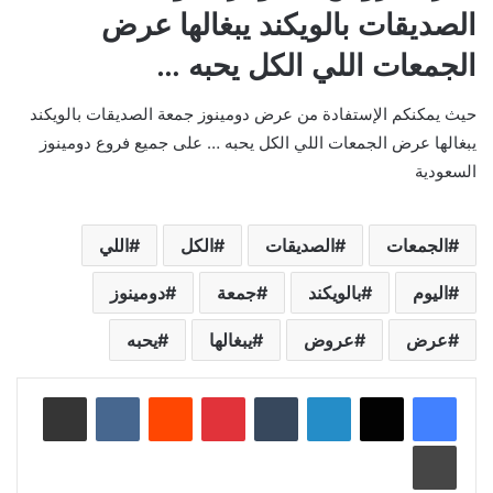
الصديقات بالويكند يبغالها عرض
الجمعات اللي الكل يحبه …
حيث يمكنكم الإستفادة من عرض دومينوز جمعة الصديقات بالويكند
يبغالها عرض الجمعات اللي الكل يحبه … على جميع فروع دومينوز
السعودية
الجمعات
الصديقات
الكل
اللي
اليوم
بالويكند
جمعة
دومينوز
عرض
عروض
يبغالها
يحبه
لينكدإن
‏Tumblr
بينتيريست
‏Reddit
‏VKontakte
مشاركة عبر البريد
طباعة