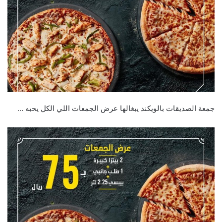
جمعة الصديقات بالويكند يبغالها عرض الجمعات اللي الكل يحبه …