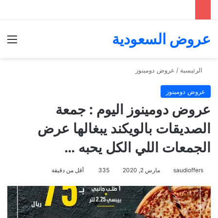
عروض السعودية
الق
الرئيسية
/
عروض دومينوز
عروض دومينوز
عروض دومينوز اليوم : جمعة
الصديقات بالويكند يبغالها عرض
الجمعات اللي الكل يحبه …
saudioffers
مارس 2, 2020
335
أقل من دقيقة