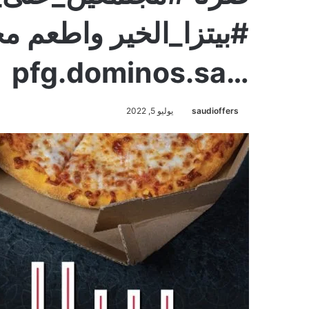
⁧#بيتزا_الخير⁩ و
saudioffers
يوليو 5, 2022