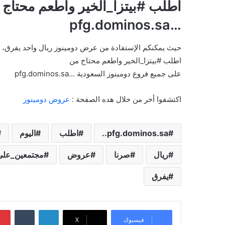
اطلب ⁧#بيتزا_الخير⁩ واطعم محتاج من
حيث يمكنكم الإستفادة من عرض دومينوز ريال واحد يفرق، 
اطلب ⁧#بيتزا_الخير⁩ واطعم محتاج من
اكتشفوا أخر من خلال هده الصفحة :
عروض دومينوز
pfg.dominos.sa..
اطلب
اليوم
ريال
صرنا
عروض
مجتمعين_على
يفرق
لينكدإن
‏Tumblr
فيسبوك
X