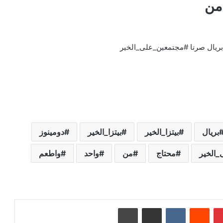
بريال صرنا #مجتمعين_على_الخير
بريال
بيتزا_الخير
بيتزا_الخير⁩
دومينوز
_الخير
محتاج
من
واحد
واطعم
بينتيريست
‏Reddit
‏VKontakte
مشاركة عبر البريد
طباعة