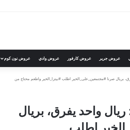
عروض جرير
عروض كارفور
عروض وادي
عروض نون كوم
عروض دومينوز اليوم : ريال واحد يفرق، بريال صرنا #مجتمعين_على_الخير اطلب ⁧#بيتزا_الخير⁩ واطعم محتاج من
ريال واحد يفرق، بريال
الخير اطلب