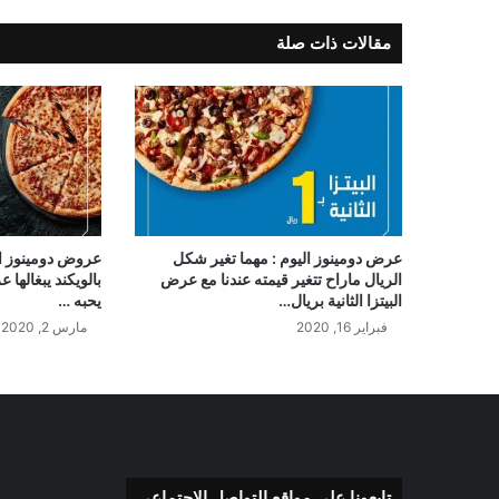
مقالات ذات صلة
عرض دومينوز اليوم : مهما تغير شكل
عروض دومينوز ال
الريال ماراح تتغير قيمته عندنا مع عرض
بالويكند يبغالها
البيتزا الثانية بريال…
يحبه …
فبراير 16, 2020
مارس 2, 2020
تابعونا على مواقع التواصل الإجتماعي