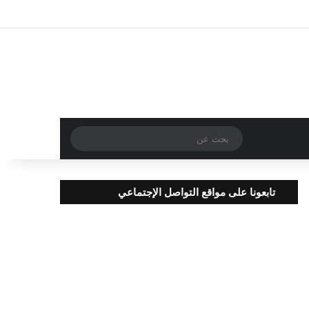
تسجيل الدخول
مقال عشوائي
إضافة عمود جا
بحث
عن
تابعونا على مواقع التواصل الإجتماعي