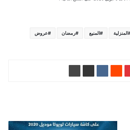
المنزلية
المنيع
رمضان
عروض
بينتيريست
‏Reddit
‏VKontakte
مشاركة عبر البريد
طباعة