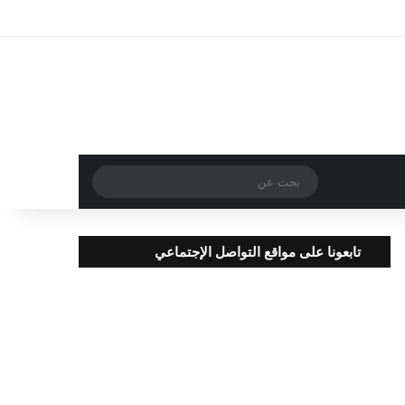
تسجيل الدخول
مقال عشوائي
إضافة عمود جا
بحث
عن
تابعونا على مواقع التواصل الإجتماعي