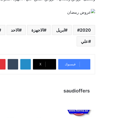
2020
ابريل
الاجهزة
الاحد
علي
لينكدإن
‏Tumblr
فيسبوك
X
saudioffers