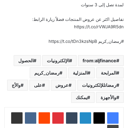
لمدة تصل إلى 3 سنوات
تفاصيل اكثر عن عروض المنتجات فضلاً زيارة الرابط:
https://t.co/rVWJA9R5dn
#رمضان_كريم https://t.co/tDn3kzsNpB
from:aljfinance
الإلكترونيات
الحصول
المرابحة
المنزلية
رمضان_كريم
رمضانللإلكترونيات
عروض
على
والأج
والأجهزة
يمكنك
لينكدإن
‏Tumblr
بينتيريست
‏Reddit
‏VKontakte
مشاركة عبر البريد
طباعة