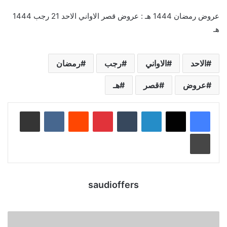
عروض رمضان 1444 هـ : عروض قصر الاواني الاحد 21 رجب 1444
هـ
الاحد
الاواني
رجب
رمضان
عروض
قصر
هـ
لينكدإن
‏Tumblr
بينتيريست
‏Reddit
‏VKontakte
مشاركة عبر البريد
طباعة
saudioffers