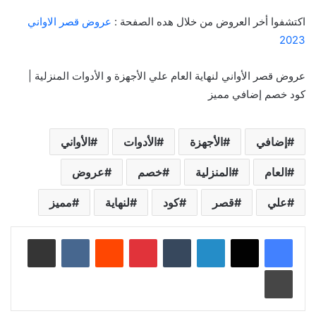
اكتشفوا أخر العروض من خلال هده الصفحة :
عروض قصر الاواني
2023
عروض قصر الأواني لنهاية العام علي الأجهزة و الأدوات المنزلية |
كود خصم إضافي مميز
إضافي
الأجهزة
الأدوات
الأواني
العام
المنزلية
خصم
عروض
علي
قصر
كود
لنهاية
مميز
لينكدإن
‏Tumblr
بينتيريست
‏Reddit
‏VKontakte
مشاركة عبر البريد
طباعة