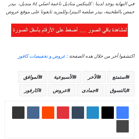
في النهاية يوجد لدينا : كلينكس مناديل ناعمة اصلي ٨٤ منديل، بيدر
حمص بالطخينة، بيدر صلصة البيتزا،وللمزيد تابعونا على موقع عروض
اكتشفوا أخر من خلال هده الصفحة :
عروض و تخفيضات كافور
استمتع
الأخر
الأسبوعية
الموافق
بالتسوق
جمادى
عروض
كارفور
لينكدإن
‏Tumblr
بينتيريست
‏Reddit
‏VKontakte
مشاركة عبر البريد
طباعة