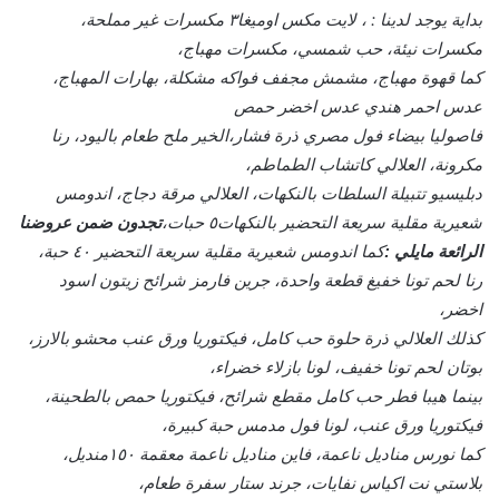
بداية يوجد لدينا : ، لايت مكس اوميغا٣ مكسرات غير مملحة،
مكسرات نيئة، حب شمسي، مكسرات مهباج،
كما قهوة مهباج، مشمش مجفف فواكه مشكلة، بهارات المهباج،
عدس احمر هندي عدس اخضر حمص
فاصوليا بيضاء فول مصري ذرة فشار،الخير ملح طعام باليود، رنا
مكرونة، العلالي كاتشاب الطماطم،
دبليسيو تتبيلة السلطات بالنكهات، العلالي مرقة دجاج، اندومس
شعيرية مقلية سريعة التحضير بالنكهات٥ حبات،
تجدون ضمن عروضنا
كما اندومس شعيرية مقلية سريعة التحضير ٤٠ حبة،
الرائعة مايلي :
رنا لحم تونا خفيغ قطعة واحدة، جرين فارمز شرائح زيتون اسود
اخضر،
كذلك العلالي ذرة حلوة حب كامل، فيكتوريا ورق عنب محشو بالارز،
بوتان لحم تونا خفيف، لونا بازلاء خضراء،
بينما هيبا فطر حب كامل مقطع شرائح، فيكتوريا حمص بالطحينة،
فيكتوريا ورق عنب، لونا فول مدمس حبة كبيرة،
كما نورس مناديل ناعمة، فاين مناديل ناعمة معقمة ١٥٠منديل،
بلاستي نت اكياس نفايات، جرند ستار سفرة طعام،