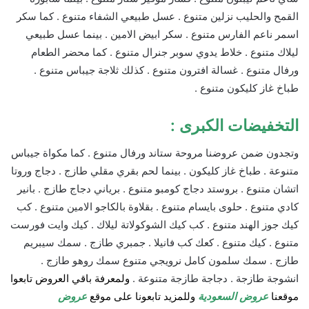
القمح والحليب نزلين متنوع . عسل طبيعي الشفاء متنوع . كما سكر
اسمر ناعم الفارس متنوع . سكر ابيض الامين . بينما عسل طبيعي
ليلاك متنوع . خلاط يدوي سوبر جنرال متنوع . كما محضر الطعام
ورفال متنوع . غسالة افترون متنوع . كذلك ثلاجة جيباس متنوع .
طباخ غاز كليكون متنوع .
التخفيضات الكبرى :
وتجدون ضمن عروضنا مروحة ستاند ورفال متنوع . كما مكواة جيباس
متنوعة . طباخ غاز كليكون . بينما لحم بقري مقلي طازج . دجاج وروتا
اتشان متنوع . بروستد دجاج كومبو متنوع . برياني دجاج طازج . بانير
كادي متنوع . حلوى بايسام متنوع . بقلاوة بالكاجو الامين متنوع . كب
كيك جوز الهند متنوع . كب كيك الشوكولاتة ليلاك . كيك وايت فورست
متنوع . كيك متنوع . كعك كب فانيلا . جمبري طازج . سمك سيبريم
طازج . سمك سلمون كامل نرويجي متنوع سمك روهو طازج .
انشوجة طازجة . دجاجة طازجة متنوعة .
ولمعرفة باقي العروض تابعوا
موقعنا
عروض السعودية
وللمزيد تابعونا على موقع
عروض