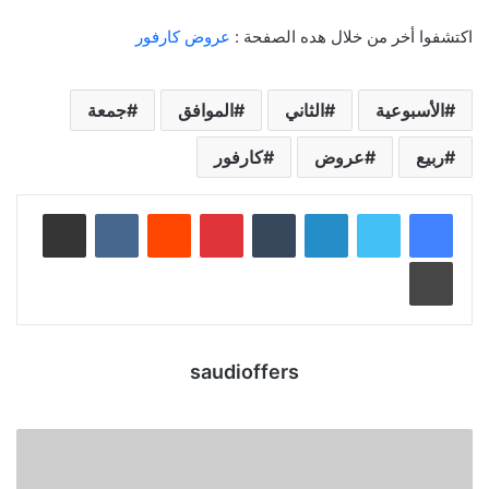
اكتشفوا أخر من خلال هده الصفحة :
عروض كارفور
الأسبوعية
الثاني
الموافق
جمعة
ربيع
عروض
كارفور
لينكدإن
‏Tumblr
بينتيريست
‏Reddit
‏VKontakte
مشاركة عبر البريد
طباعة
saudioffers