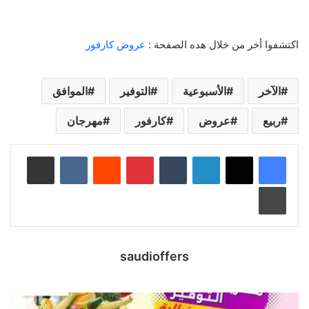
اكتشفوا أخر من خلال هده الصفحة :
عروض كارفور
الآخر
الأسبوعية
التوفير
الموافق
ربيع
عروض
كارفور
مهرجان
لينكدإن
‏Tumblr
بينتيريست
‏Reddit
‏VKontakte
مشاركة عبر البريد
طباعة
saudioffers