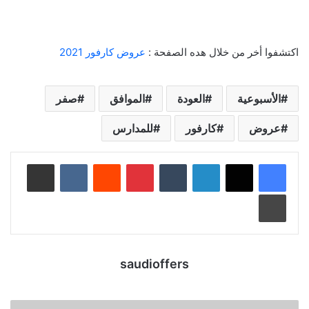
اكتشفوا أخر من خلال هده الصفحة :
عروض كارفور 2021
الأسبوعية
العودة
الموافق
صفر
عروض
كارفور
للمدارس
لينكدإن
‏Tumblr
بينتيريست
‏Reddit
‏VKontakte
مشاركة عبر البريد
طباعة
saudioffers