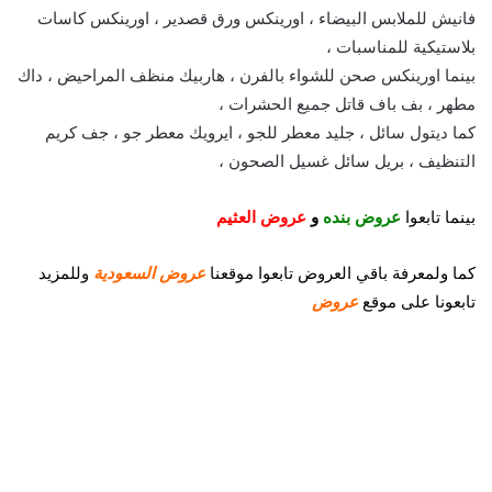
فانيش للملابس البيضاء ، اورينكس ورق قصدير ، اورينكس كاسات
بلاستيكية للمناسبات ،
بينما اورينكس صحن للشواء بالفرن ، هاربيك منظف المراحيض ، داك
مطهر ، بف باف قاتل جميع الحشرات ،
كما ديتول سائل ، جليد معطر للجو ، ايرويك معطر جو ، جف كريم
التنظيف ، بريل سائل غسيل الصحون ،
بينما تابعوا
عروض بنده
و
عروض العثيم
كما
ولمعرفة باقي العروض تابعوا موقعنا
عروض السعودية
وللمزيد
تابعونا على موقع
عروض