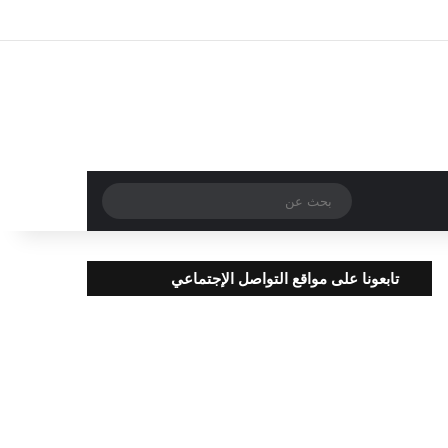
تسجيل الدخول
مقال عشوائي
إضافة عمود جا
بحث
عن
تابعونا على مواقع التواصل الإجتماعي