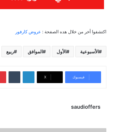
اكتشفوا أخر من خلال هده الصفحة :
عروض كارفور
الأسبوعية
الأول
الموافق
ربيع
لينكدإن
‏Tumblr
فيسبوك
X
saudioffers