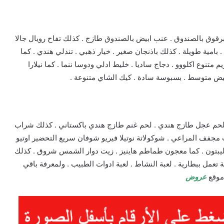
رقوق بالصندوق . عنب ابيض بالصندوق طازج . كذلك تفاح رويال جالا
ا . بامية طويلة . كذلك باذنجان صغير . خيار ذهبي . تندلي هندي . كما
 متنوع اكلووو . دجاج ساديا . خليط ادلي ودوسا ننما . كما نيلارا
ابيض متوسط . بسبوسة سادة . كيك الشاي متنوعة .
م عجل طازج هندي . لحم غنم طازج هندي باكستاني . كذلك شراب
مجفف المراعي . شوكولاتة نوتيلا فيريو شوفان سريع التحضير اوتيو
 ليبتون . كما معجون طماطم هاينيز . زيت دوار الشمس شروق . كذلك
ة تعمل ببطارية . لعبة النشاط . لعبة ادوات الطبيب . ولمعرفة باقي
 موقع
عروض