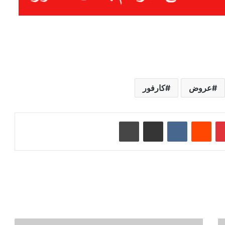
عروض
كارفور
بينتيريست
‏Reddit
‏VKontakte
مشاركة عبر البريد
طباعة