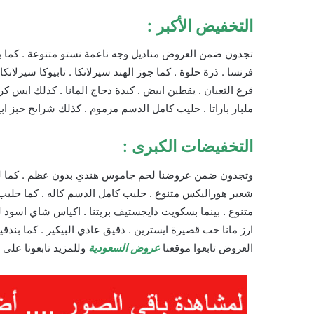
التخفيض الأكبر :
تجدون ضمن العروض مناديل وجه ناعمة نستو متنوعة . كما ب
فرنسا . ذرة حلوة . كما جوز الهند سيرلانكا . تابيوكا سيرلانك
قرع الثعبان . يقطين ابيض . كبدة دجاج المانا . كذلك ايس كريم
ملبار باراتا . حليب كامل الدسم مرموم . كذلك شراىح خبز 
التخفيضات الكبرى :
وتجدون ضمن عروضنا لحم جاموس هندي بدون عظم . كما لح
شعير هوراليكس متنوع . حليب كامل الدسم كاله . كما حليب 
متنوع . بينما بسكويت دايجستيف بريتنا . اكياس شاي اسود
ارز مانا حب قصيرة ايسترين . دقيق عادي البيكير . كما بندقي
العروض تابعوا موقعنا
عروض السعودية
وللمزيد تابعونا على