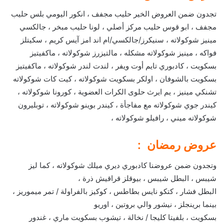
تجدون ضمن العروض الخير حليب مجفف ، انكور اليومي بلس حليب
مجفف ، ابو قوس حليب مركز أصلي ، لونا حليب مبخر ، جالكسي
مينيز شوكولاته ، سنيكرز/جالكسي/ام اند امز آيس كريم ، سكيتلز
فواكه ، مينيز شوكولاته مشكله ، مالتيزرز شوكولاته ، ماكفيتيز
بسكويت ، كادبوري تايم أوت ويفر ، لندت لندر شوكولاته ، ماكفيتيز
بسكويت بالشوفان ، اولكر بسكويت شوكولاته ، كيت كات شوكولاته
تشنكي مينيز ، يم ايرث حلوى الكرات العضوية ، كورونا شوكولاته ،
كيندر جوي شوكولاته مع مفاجأة ، كيندر بوينو شوكولاته ، توبليرون
شوكولاته ميني ، رافيلو شوكولاته ،
عروض رمضان :
وتجدون ضمن عروضنا كادبوري ديري ميلك شوكولاته ، كما ليز
شيبس ، البطل شيبس ، بيوقلز قراقيش ذرة ،
البطل فشار ، كتكو نايس بطاطس ، كوكيز بالفراولة / تمر ميموريز ،
بينما برينجلز ، نيشور والي بروتين ، اوريو
بسكويت ، بلفيتا كليجا / نخالة ، تيشوب بسكويت ماري ، غندور