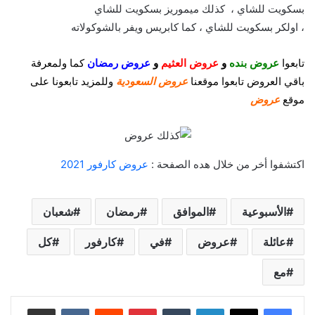
بسكويت للشاي ، كذلك ميموريز بسكويت للشاي
، اولكر بسكويت للشاي ، كما كابريس ويفر بالشوكولاته
تابعوا
عروض بنده
و
عروض العثيم
و
عروض رمضان
كما
ولمعرفة
باقي العروض تابعوا موقعنا
عروض السعودية
وللمزيد تابعونا على
موقع
عروض
اكتشفوا أخر من خلال هده الصفحة :
عروض كارفور 2021
الأسبوعية
الموافق
رمضان
شعبان
عائلة
عروض
في
كارفور
كل
مع
لينكدإن
‏Tumblr
بينتيريست
‏Reddit
‏VKontakte
مشاركة عبر البريد