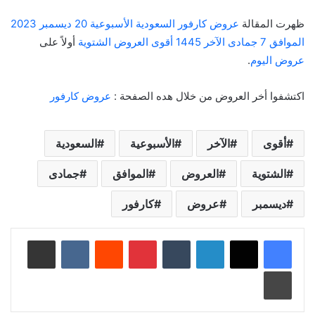
ظهرت المقالة
عروض كارفور السعودية الأسبوعية 20 ديسمبر 2023
الموافق 7 جمادى الآخر 1445 أقوى العروض الشتوية
أولاً على
عروض اليوم
.
اكتشفوا أخر العروض من خلال هده الصفحة :
عروض كارفور
أقوى
الآخر
الأسبوعية
السعودية
الشتوية
العروض
الموافق
جمادى
ديسمبر
عروض
كارفور
لينكدإن
‏Tumblr
بينتيريست
‏Reddit
‏VKontakte
مشاركة عبر البريد
طباعة