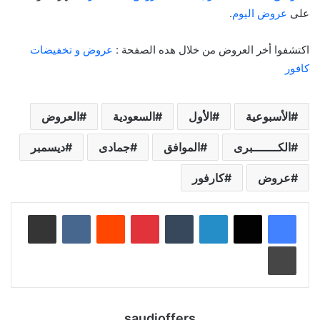
على
عروض اليوم
.
اكتشفوا أخر العروض من خلال هده الصفحة :
عروض و تخفيضات
كافور
الأسبوعية
الأول
السعودية
العروض
الكـــــــبرى
الموافق
جمادى
ديسمبر
عروض
كارفور
لينكدإن
‏Tumblr
بينتيريست
‏Reddit
‏VKontakte
مشاركة عبر البريد
طباعة
saudioffers