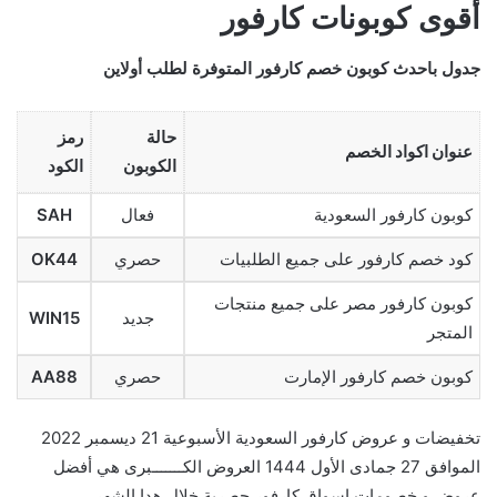
أقوى كوبونات كارفور
جدول باحدث كوبون خصم كارفور المتوفرة لطلب أولاين
حالة
رمز
عنوان اكواد الخصم
الكوبون
الكود
كوبون كارفور السعودية
فعال
SAH
كود خصم كارفور على جميع الطلبيات
حصري
OK44
كوبون كارفور مصر على جميع منتجات
جديد
WIN15
المتجر
كوبون خصم كارفور الإمارت
حصري
AA88
تخفيضات و عروض كارفور السعودية الأسبوعية 21 ديسمبر 2022
الموافق 27 جمادى الأول 1444 العروض الكـــــــبرى هي أفضل
عروض و خصومات اسواق كارفور حصرية خلال هدا الشهر .