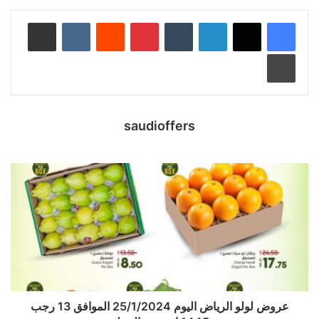
لينكدإن
‏Tumblr
بينتيريست
‏Reddit
‏VKontakte
مشاركة عبر البريد
طباعة
saudioffers
عروض لولو الرياض اليوم 25/1/2024 الموافق 13 رجب