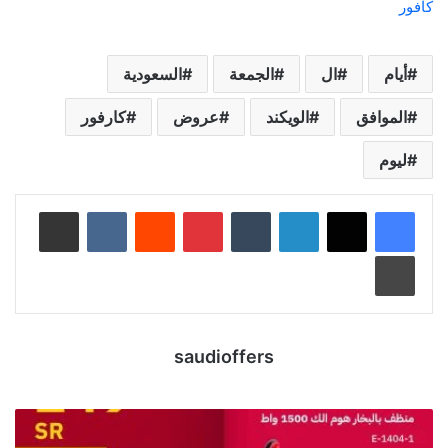
كافور
أيام
ال
الجمعة
السعودية
الموافق
الويكند
عروض
كارفور
ليوم
لينكدإن
‏Tumblr
بينتيريست
‏Reddit
‏VKontakte
مشاركة عبر البريد
طباعة
saudioffers