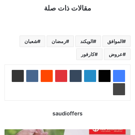
مقالات ذات صلة
الموافق
الويكند
رمضان
شعبان
عروض
كارفور
لينكدإن
‏Tumblr
بينتيريست
‏Reddit
‏VKontakte
مشاركة عبر البريد
طباعة
saudioffers