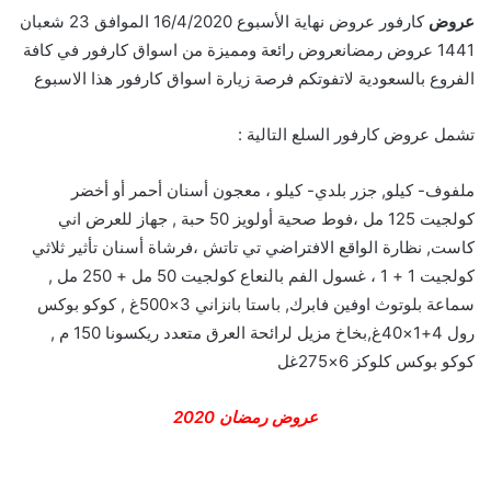
عروض
كارفور عروض نهاية الأسبوع 16/4/2020 الموافق 23 شعبان
1441 عروض رمضانعروض رائعة ومميزة من اسواق كارفور في كافة
الفروع بالسعودية لاتفوتكم فرصة زيارة اسواق كارفور هذا الاسبوع
تشمل عروض كارفور السلع التالية :
ملفوف- كيلو, جزر بلدي- كيلو ، معجون أسنان أحمر أو أخضر
كولجيت 125 مل ،فوط صحية أولويز 50 حبة , جهاز للعرض اني
كاست, نظارة الواقع الافتراضي تي تاتش ،فرشاة أسنان تأثير ثلاثي
كولجيت 1 + 1 ، غسول الفم بالنعاع كولجيت 50 مل + 250 مل ,
سماعة بلوتوث اوفين فابرك, باستا بانزاني 3×500غ , كوكو بوكس
رول 4+1×40غ,بخاخ مزيل لرائحة العرق متعدد ريكسونا 150 م ,
كوكو بوكس كلوكز 6×275غل
عروض رمضان 2020