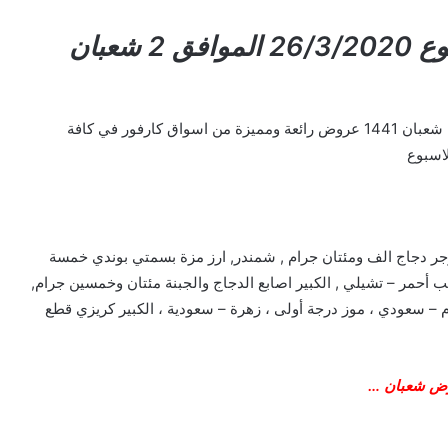
عروض كارفور عروض نهاية الأسبوع 26/3/2020 الموافق 2 شعبان
كارفور عروض نهاية الأسبوع 26/3/2020 الموافق 2 شعبان 1441 عروض رائعة ومميزة من اسواق كارفور في كافة
لاسبوع
× 48 ، نستله مياه 1,5 لتر × 6 , الكبير برجر دجاج الف ومئتان جرام , شمندر, ارز مزة بسمتي بوندي خمسة
تفاح أحمر – تشيلي ، عنب أحمر – تشيلي , الكبير اصابع الدجاج والجبنة مئتان وخمسين جرام,
م – سعودي ، موز درجة أولى ، زهرة – سعودية ، الكبير كريزي قطع
ض شعبان …