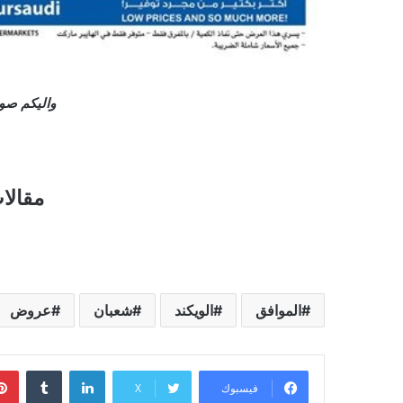
واليكم صو
مقالا
الموافق
الويكند
شعبان
عروض
لينكدإن
فيسبوك
X