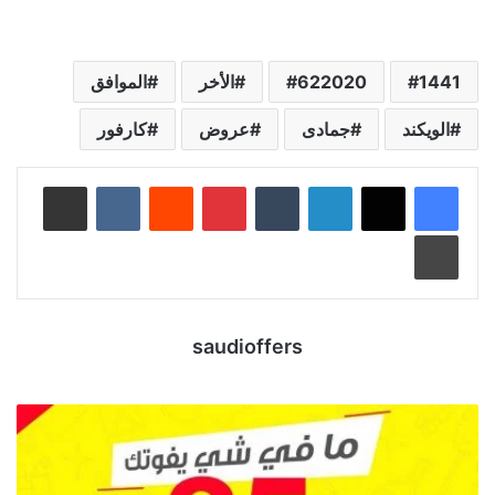
1441
622020
الأخر
الموافق
الويكند
جمادى
عروض
كارفور
لينكدإن
‏Tumblr
بينتيريست
‏Reddit
‏VKontakte
مشاركة عبر البريد
طباعة
saudioffers