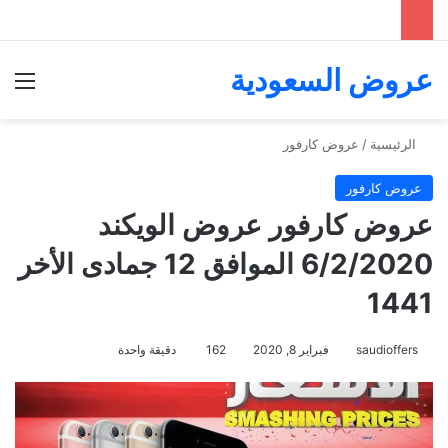
عروض السعودية
الق
الرئيسية
/
عروض كارفور
عروض كارفور
عروض كارفور عروض الويكند
6/2/2020 الموافق 12 جمادى الأخر
1441
saudioffers
فبراير 8, 2020
162
دقيقة واحدة