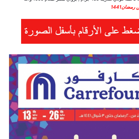
مضان1441