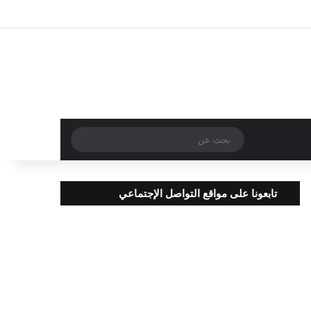
تسجيل الدخول
مقال عشوائي
إضافة عمود جا
بحث
عن
تابعونا على مواقع التواصل الإجتماعي