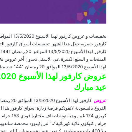
كارفور حصرية خلال هدا الشهر .تخفيضات أسواق كارفور الت
ك
المنتجات و السلع الكثيرة .في الأسفل تجدون أخر عروض تخ
لهذا الأسبوع 13/5/2020 الموافق 20 رمضان 1441 عيد مبارك على السلع التالية :
عيد مبارك
عروض
الفروع بالسعودية لاتفوتكم فرصة زيارة اسواق كارفور هذا 
جرام , كليكون غلاية كهربائية 1.7 لت
خلا 400 وات مع مطحنة ,كينوود عصارة حمضيات 1 لتر , تونة ناعمة قودي تندريتا 185 جرام , بروان مضر طعام 1000 وات