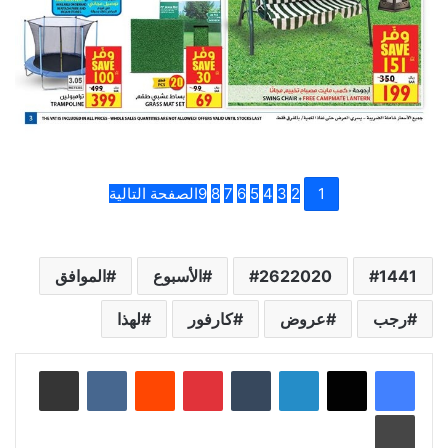
1
2
3
4
5
6
7
8
9
الصفحة التالية
1441
2622020
الأسبوع
الموافق
رجب
عروض
كارفور
لهذا
لينكدإن
بينتيريست
مشاركة عبر البريد
طباعة