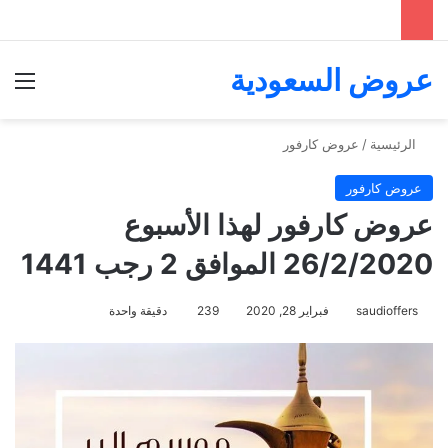
عروض السعودية
الق
الرئيسية
/
عروض كارفور
عروض كارفور
عروض كارفور لهذا الأسبوع
26/2/2020 الموافق 2 رجب 1441
saudioffers
فبراير 28, 2020
239
دقيقة واحدة