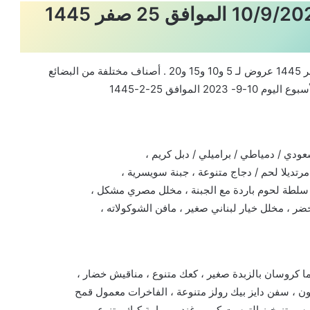
عروض لولو الرياض الأسبوعية 10/9/2023 الموافق 25 صفر 1445
عروض لولو الرياض الأسبوعية 10/9/2023 الموافق 25 صفر 1445 عروض لـ 5 و10 و15 و20 . أصناف مختلفة من البضائع
لموافق 25-2-1445
دي / دمياطي / براميلي / دبل كريم ،
تديلا لحم / دجاج متنوعة ، جبنة سويسرية ،
لطة لحوم باردة مع الجبنة ، مخلل مصري مشكل ،
ر ، مخلل خيار لبناني صغير ، مافن الشوكولاته ،
 كروسان بالزبدة صغير ، كعك متنوع ، مناقيش خضار ،
ون ، سفن دايز بيك رولز متنوعة ، الفاخرات معمول قمح
سويتز خبز التوست كبير ، غندور يمامة كيك متنوع ،