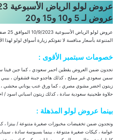
عروض لـ 5 و10 و15 و20
المتنوعة بأسعار منافسة لا تفوتكم زيارة أسواق لولو لهذا الأسبوع اليوم 10-9- 2023 ا
خصومات سبتمبر الأقوى :
تجدون ضمن العروض يقطين احمر سعودي ، كما جبن فيتا سعو
سمن سعودي غير مملح ، كذلك هاجدو جبنة قشقوان ، بيبي مر
زيتون اخضر مشوي مصري ، كما ورق عنب يوناني محشي ، س
حلاوة طحينية سعودية سادة ، كذلك زيتون اسباني اسود / اخض
بينما عروض لولو المذهلة :
وتجدون ضمن تخفيضات مخبوزات صغيرة متنوعة / بيتزا ، كما
عوامة ، كيكات صغيرة متنوعة ، بينما بسبوسة سادة ، سيناب
كامل / دخن خالي من السكر ، بينما لوزين كب كيك متنوعة ، 