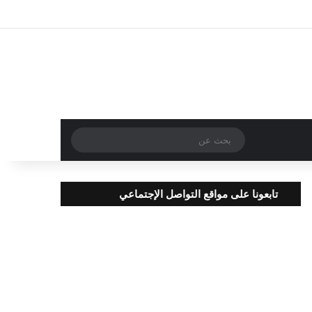
تسجيل الدخول
مقال عشوائي
إضافة عمود جا
بحث
عن
تابعونا على مواقع التواصل الإجتماعي