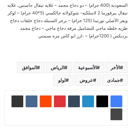
السعودية (400 جرام) – دو دجاج مجمد – غلايه تيفال جاستين، غلايه
تيفال بيرفورما 2 لاسلكيه- شوكولاته جالكسي (5*40 جرام) – لوكر
ويفر الأصلي تورتينا (125 جرام) – برجر السنبله دجاج حلقات دجاج
طريه خلطه ماجي للبشاميل مرقه دجاج ماجي – دجاج مجمد
برديكس ( 1200جرام) – -ارز ابو كاس مزه بسمتي
الأخر
الأسبوعية
الرياض
الموافق
جمادى
عروض
لولو
لينكدإن
‏Tumblr
بينتيريست
‏Reddit
‏VKontakte
مشاركة عبر البريد
طباعة