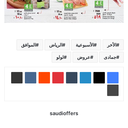
الأخر
الأسبوعية
الرياض
الموافق
جمادى
عروض
لولو
لينكدإن
‏Tumblr
بينتيريست
‏Reddit
‏VKontakte
مشاركة عبر البريد
طباعة
saudioffers