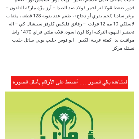
قدور ضغط 4و7 لتر احمر فولاذ ضد الصدا – أرز مزّة ماركة التلفون –
برغر ساديا (لحم بقري أو دجاج) ، طقم عدد يدويه 128 قطعه، مثقاب
لاسلكي 10 مم 12 فولت – رقائق فليكس كلوقز سبيشال كي – اله
تحضير القهوه التركيه اوكا لون اسود، قلايه ملتي فراي 1470 واط
مواقيت يد- كفتة عربية الكبير – ابو قوس حليب بوني سائل حليب
نستله مركز