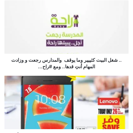
.. ‏شغل البيت كثييير وما يوقف ‍ والمدارس رجعت و وزادت
المهام أنتِ قدها.. ومع ‎#راح...