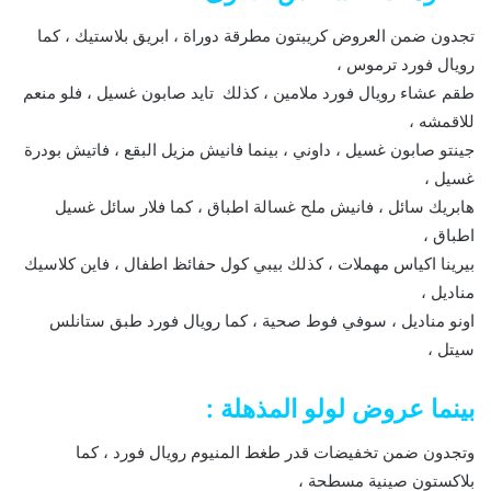
تجدون ضمن العروض كريبتون مطرقة دوراة ، ابريق بلاستيك ، كما
رويال فورد ترموس ،
طقم عشاء رويال فورد ملامين ، كذلك تايد صابون غسيل ، فلو منعم
للاقمشه ،
جينتو صابون غسيل ، داوني ، بينما فانيش مزيل البقع ، فاتيش بودرة
غسيل ،
هابريك سائل ، فانيش ملح غسالة اطباق ، كما فلار سائل غسيل
اطباق ،
بيرينا اكياس مهملات ، كذلك بيبي كول حفائظ اطفال ، فاين كلاسيك
مناديل ،
اونو مناديل ، سوفي فوط صحية ، كما رويال فورد طبق ستانلس
سيتل ،
بينما عروض لولو المذهلة :
وتجدون ضمن تخفيضات قدر طغط المنيوم رويال فورد ، كما
بلاكستون صينية مسطحة ،