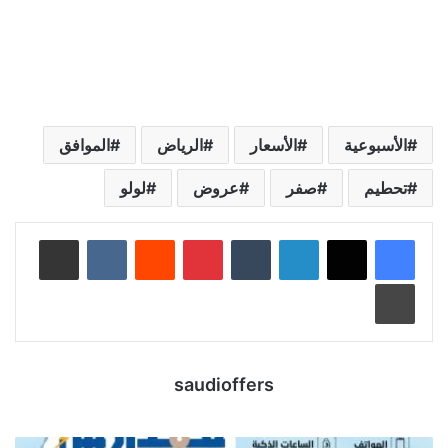
الأسبوعية
الأسعار
الرياض
الموافق
تحطيم
صفر
عروض
لولو
لينكدإن
‏Tumblr
بينتيريست
‏Reddit
‏VKontakte
مشاركة عبر البريد
طباعة
saudioffers