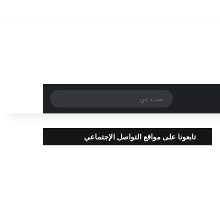
تسجيل الدخول
مقال عشوائي
إضافة عمود جا
بحث
عن
تابعونا على مواقع التواصل الإجتماعي