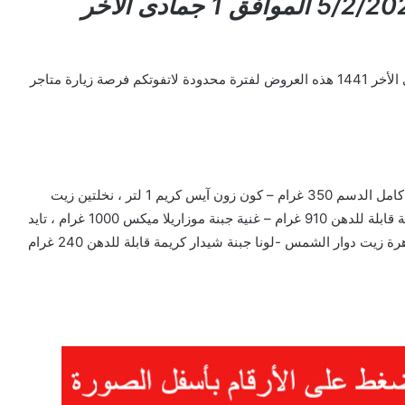
عروض لولو الرياض الأسبوعية 5/2/2020 الموافق 1 جمادى الأخر
لولو الرياض الأسبوعية 5/2/2020 الموافق 1 جمادى الأخر 1441 هذه العروض لفترة محدودة لاتفوتكم فرصة زيارة متاجر
برتقال أبو صرة ، موز طماطم محمي – غزال جبنة قشقوان كامل الدسم 350 غرام – كون زون آيس كريم 1 لتر ، نخلتين زيت
نباتي ، المجلس أرز برياني ، العصرة السكر – لونا جبنة كريمة قابلة للدهن 910 غرام – غنية جبنة موزاريلا ميكس 1000 غرام ، تايد
مسحوق الغسيل ، التنمية دجاج طازج حقيبة ، نعيمي ، أبو زهرة زيت دوار الشمس -لونا جبنة شيدار كريمة قابلة للدهن 240 غرام