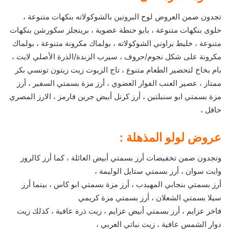
تجدون ضمن العروض لوح البروتين بالشوكولاته بنكهات متنوعة ،
حلوى بنكهات متنوعة ، بايو حنطة عضوية ، برينجلز سكورشن بنكهات
متنوعة ، خليط براوني الشوكولاته ، بولماك مكرونة متنوعة ، بولماك
مكرونة على شكل نجوم/حروف ، سيرب الزبدة/الذرة الأصلي لايت ،
بام بخاخ لتحضير الطعام متنوع ، تاج الزيوت زيت زيتون تونسي بكر
ممتاز ، عصير العنب الفوار العضوي ، أرز مزة بسمتي السفير ، أرز
مزة بسمتي ابو سنبلتين ، أرز كرنل أبيض جرين فارمز ، الارز المصري
حافل ،
عروض لولو المذهلة :
وتجدون ضمن تخفيضات أرز بسمتي أبيض العائلة ، كما أرز كالروز
وايت سوان ، أرز بسمتي ستايل الوليمة ،
أرز بسمتي بنجابي المهيدب ، أرز مزة بسمتي ابو كاس ، بينما أرز
سيلا بسمتي الشعلان ، أرز بسمتي مزة كريمي
فاخر عزايم ، أرز بسمتي أبيض عزايم ، زيت ذرة عافية ، كذلك زيت
دوار الشمس عافية ، زيت نباتي العربي ،