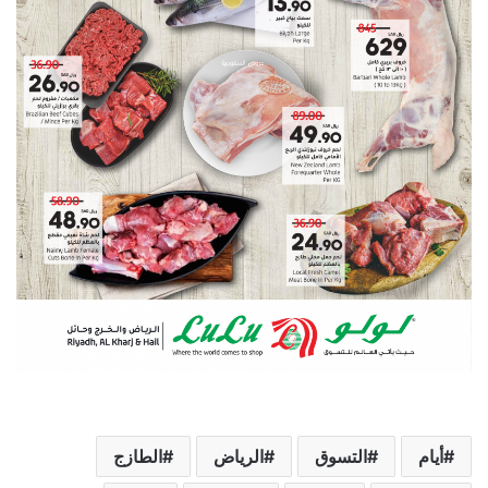
أيام
التسوق
الرياض
الطازج