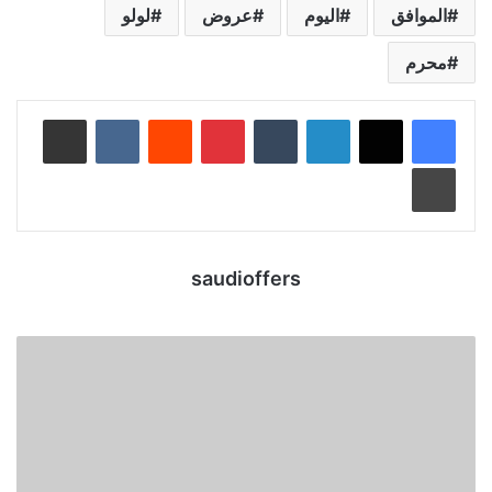
الموافق
اليوم
عروض
لولو
محرم
لينكدإن
‏Tumblr
بينتيريست
‏Reddit
‏VKontakte
مشاركة عبر البريد
طباعة
saudioffers