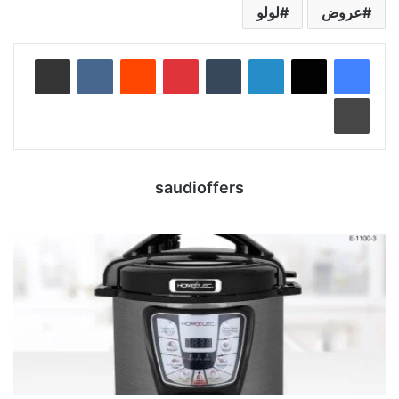
عروض
لولو
لينكدإن
‏Tumblr
بينتيريست
‏Reddit
‏VKontakte
مشاركة عبر البريد
طباعة
saudioffers