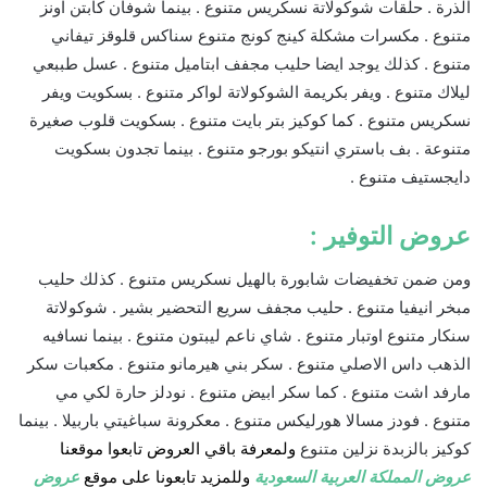
الذرة . حلقات شوكولاتة نسكريس متنوع . بينما شوفان كابتن اونز
متنوع . مكسرات مشكلة كينج كونج متنوع سناكس قلوقز تيفاني
متنوع . كذلك يوجد ايضا حليب مجفف ابتاميل متنوع . عسل طببعي
ليلاك متنوع . ويفر بكريمة الشوكولاتة لواكر متنوع . بسكويت ويفر
نسكريس متنوع . كما كوكيز بتر بايت متنوع . بسكويت قلوب صغيرة
متنوعة . بف باستري انتيكو بورجو متنوع . بينما تجدون بسكويت
دايجستيف متنوع .
عروض التوفير :
ومن ضمن تخفيضات شابورة بالهيل نسكريس متنوع . كذلك حليب
مبخر انيفيا متنوع . حليب مجفف سريع التحضير بشير . شوكولاتة
سنكار متنوع اوتبار متنوع . شاي ناعم ليبتون متنوع . بينما نسافيه
الذهب داس الاصلي متنوع . سكر بني هيرمانو متنوع . مكعبات سكر
مارفد اشت متنوع . كما سكر ابيض متنوع . نودلز حارة لكي مي
متنوع . فودز مسالا هورليكس متنوع . معكرونة سباغيتي باربيلا . بينما
كوكيز بالزبدة نزلين متنوع
ولمعرفة باقي العروض تابعوا موقعنا
عروض المملكة العربية السعودية
وللمزيد تابعونا على موقع
عروض