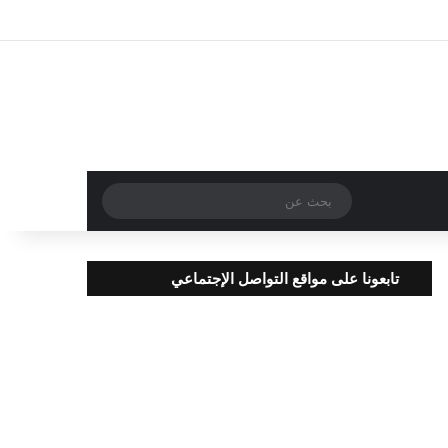
تسجيل الدخول
مقال عشوائي
إضافة عمود جا
بحث
عن
تابعونا على مواقع التواصل الإجتماعي