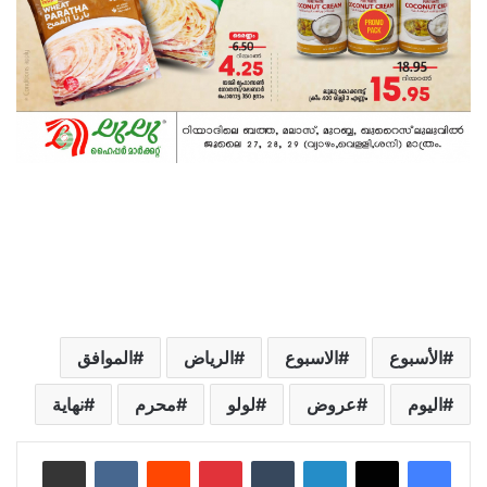
الأسبوع
الاسبوع
الرياض
الموافق
اليوم
عروض
لولو
محرم
نهاية
لينكدإن
‏Tumblr
بينتيريست
‏Reddit
‏VKontakte
مشاركة عبر البريد