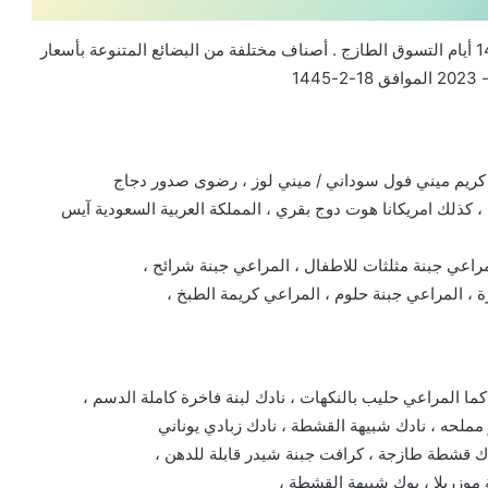
عروض لولو الرياض اليوم 3/9/2023 الموافق 18 صفر 1445 أيام التسوق الطازج . أصناف مختلفة من البضائع المتنوعة بأسعار
س كريم ميني فول سوداني / ميني لوز ، رضوى صدور دجاج
 كذلك امريكانا هوت دوج بقري ، المملكة العربية السعودية آيس
لمراعي جبنة مثلثات للاطفال ، المراعي جبنة شرائح ،
 ، المراعي جبنة حلوم ، المراعي كريمة الطبخ ،
 المراعي حليب بالنكهات ، نادك لبنة فاخرة كاملة الدسم ،
 مملحه ، نادك شبيهة القشطة ، نادك زبادي يوناني
ادك قشطة طازجة ، كرافت جبنة شيدر قابلة للدهن ،
 موزريلا ، بوك شبيهة القشطة ،