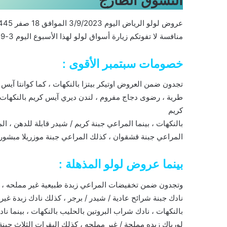
التسوق الطازج
منافسة لا تفوتكم زيارة أسواق لولو لهذا الأسبوع اليوم 3-9- 2023 الموافق 18-2-1445
خصومات سبتمبر الأقوى :
تجدون ضمن العروض اوتيكر بيتزا بالنكهات ، كما كوانتا آي
طرية ، رضوى دجاج مفروم ، لندن ديري آيس كريم بالنكهات ،
كريم
بالنكهات ، بينما المراعي جبنة كريم / شيدر قابلة للدهن ، ا
المراعي جبنة قشقوان ، كذلك المراعي جبنة موزريلا مبشورة
بينما عروض لولو المذهلة :
وتجدون ضمن تخفيضات المراعي زبدة طبيعية غير مملحه ، كما
نادك جبنة شرائح عادية / شيدر / برجر ، كذلك نادك زبدة غير
بالنكهات ، نادك شراب البروتين بالحليب بالنكهات ، بينما ن
لورباك زبده مملحة / غير مملحه ، كذلك البقرات الثلاث جبنة