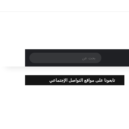
تسجيل الدخول
مقال عشوائي
إضافة عمود جا
بحث
عن
تابعونا على مواقع التواصل الإجتماعي